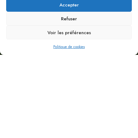
Accepter
Refuser
Voir les préférences
Politique de cookies
CHAQUE GORGÉE REFLÈTE LA PASSION ET LE
DÉVOUEMENT DONT NOS VIGNOBLES FONT L'OBJET
Découvrez notre vin
blanc belge