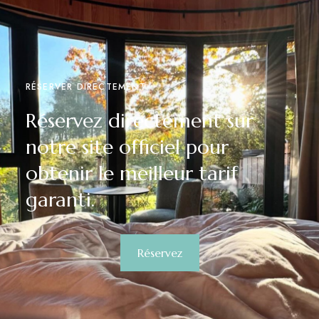
RÉSERVER DIRECTEMENT
Réservez directement sur
notre site officiel pour
obtenir le meilleur tarif
garanti.
Réservez