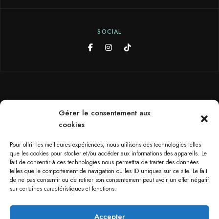
SOCIAL
Conditions d’utilisation
Gérer le consentement aux
cookies
Conditions générales de vente
Pour offrir les meilleures expériences, nous utilisons des technologies telles
que les cookies pour stocker et/ou accéder aux informations des appareils. Le
Politique de confidentialité
fait de consentir à ces technologies nous permettra de traiter des données
telles que le comportement de navigation ou les ID uniques sur ce site. Le fait
de ne pas consentir ou de retirer son consentement peut avoir un effet négatif
sur certaines caractéristiques et fonctions.
Copyright Domaine de Biamont – Made by
Amazing
Accepter